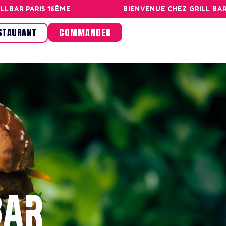
 PARIS 16ÈME
BIENVENUE CHEZ GRILL BAR, L’E
STAURANT
COMMANDER
BAR